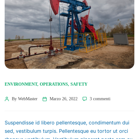
ENVIRONMENT
,
OPERATIONS
,
SAFETY
By WebMaster
Marzo 26, 2022
3 commenti
Suspendisse id libero pellentesque, condimentum dui
sed, vestibulum turpis. Pellentesque eu tortor ut orci